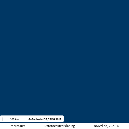
100 km
© Geobasis-DE / BKG 2015
Impressum
Datenschutzerklärung
BMWi.de, 2021 ©