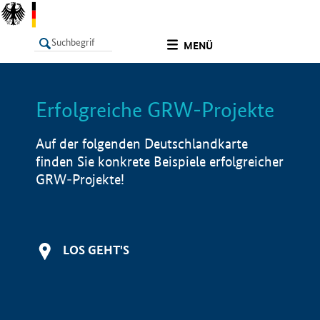
undefined
MENÜ
Erfolgreiche GRW-Projekte
LISTE
Filter
Info
Auf der folgenden Deutschlandkarte
finden Sie konkrete Beispiele erfolgreicher
GRW-Projekte!
LOS GEHT'S