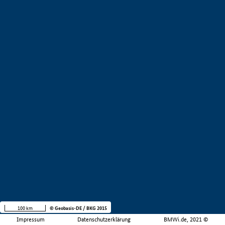
100 km
© Geobasis-DE / BKG 2015
Impressum
Datenschutzerklärung
BMWi.de, 2021 ©