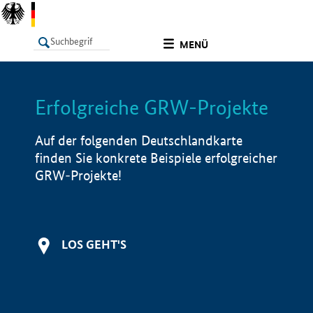
undefined
MENÜ
Erfolgreiche GRW-Projekte
LISTE
Filter
Info
Auf der folgenden Deutschlandkarte
finden Sie konkrete Beispiele erfolgreicher
GRW-Projekte!
LOS GEHT'S