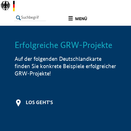
undefined
MENÜ
Erfolgreiche GRW-Projekte
LISTE
Filter
Info
Auf der folgenden Deutschlandkarte
finden Sie konkrete Beispiele erfolgreicher
GRW-Projekte!
LOS GEHT'S