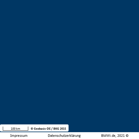
100 km
© Geobasis-DE / BKG 2015
Impressum
Datenschutzerklärung
BMWi.de, 2021 ©