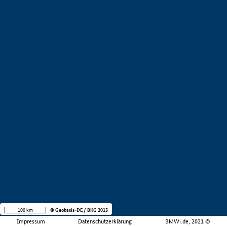
100 km
© Geobasis-DE / BKG 2015
Impressum
Datenschutzerklärung
BMWi.de, 2021 ©