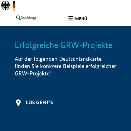
undefined
MENÜ
Erfolgreiche GRW-Projekte
LISTE
Filter
Info
Auf der folgenden Deutschlandkarte
finden Sie konkrete Beispiele erfolgreicher
GRW-Projekte!
LOS GEHT'S