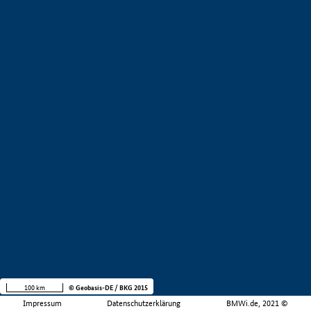
100 km
© Geobasis-DE / BKG 2015
Impressum
Datenschutzerklärung
BMWi.de, 2021 ©