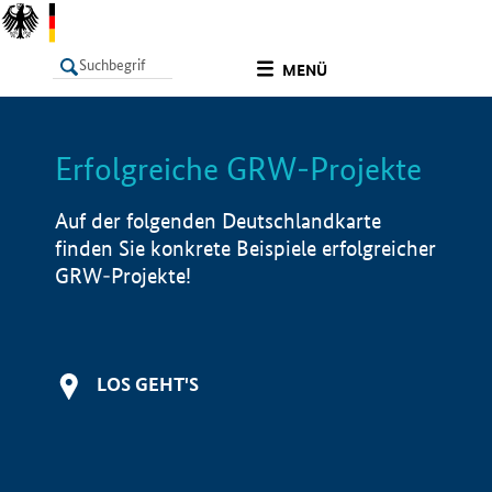
undefined
MENÜ
Erfolgreiche GRW-Projekte
LISTE
Filter
Info
Auf der folgenden Deutschlandkarte
finden Sie konkrete Beispiele erfolgreicher
GRW-Projekte!
LOS GEHT'S