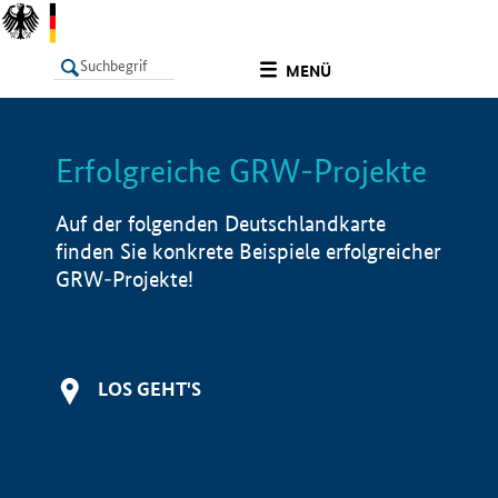
undefined
MENÜ
Erfolgreiche GRW-Projekte
LISTE
Filter
Info
Auf der folgenden Deutschlandkarte
finden Sie konkrete Beispiele erfolgreicher
GRW-Projekte!
LOS GEHT'S