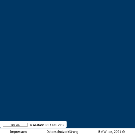
100 km
© Geobasis-DE / BKG 2015
Impressum
Datenschutzerklärung
BMWi.de, 2021 ©