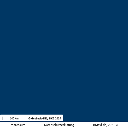
100 km
© Geobasis-DE / BKG 2015
Impressum
Datenschutzerklärung
BMWi.de, 2021 ©