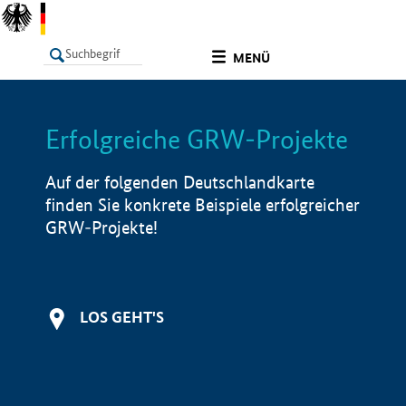
undefined
MENÜ
Erfolgreiche GRW-Projekte
LISTE
Filter
Info
Auf der folgenden Deutschlandkarte
finden Sie konkrete Beispiele erfolgreicher
GRW-Projekte!
LOS GEHT'S