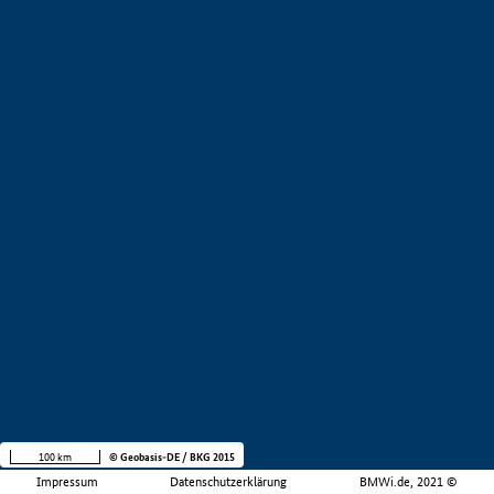
100 km
© Geobasis-DE / BKG 2015
Impressum
Datenschutzerklärung
BMWi.de, 2021 ©