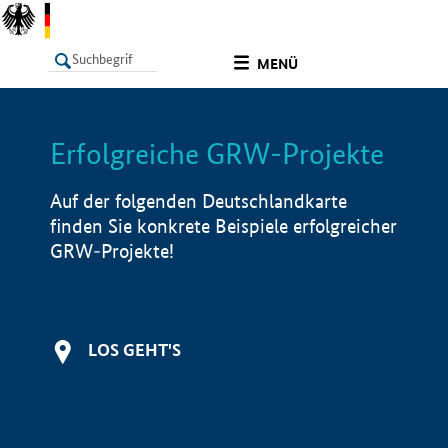
undefined
MENÜ
Erfolgreiche GRW-Projekte
LISTE
Filter
Info
Auf der folgenden Deutschlandkarte
finden Sie konkrete Beispiele erfolgreicher
GRW-Projekte!
LOS GEHT'S