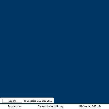
100 km
© Geobasis-DE / BKG 2015
Impressum
Datenschutzerklärung
BMWi.de, 2021 ©