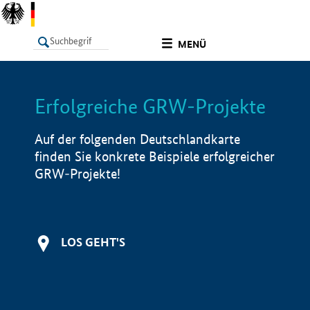
undefined
MENÜ
Erfolgreiche GRW-Projekte
LISTE
Filter
Info
Auf der folgenden Deutschlandkarte
finden Sie konkrete Beispiele erfolgreicher
GRW-Projekte!
LOS GEHT'S