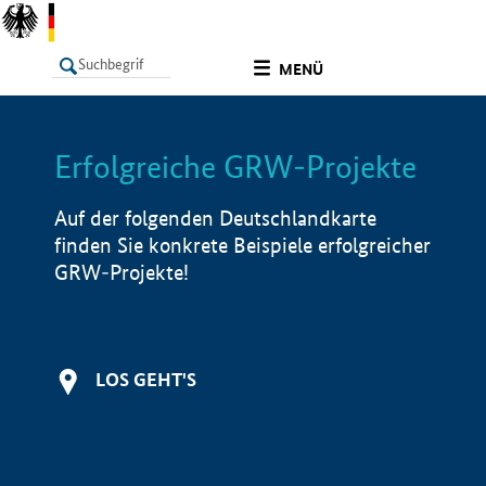
undefined
MENÜ
Erfolgreiche GRW-Projekte
LISTE
Filter
Info
Auf der folgenden Deutschlandkarte
finden Sie konkrete Beispiele erfolgreicher
GRW-Projekte!
LOS GEHT'S