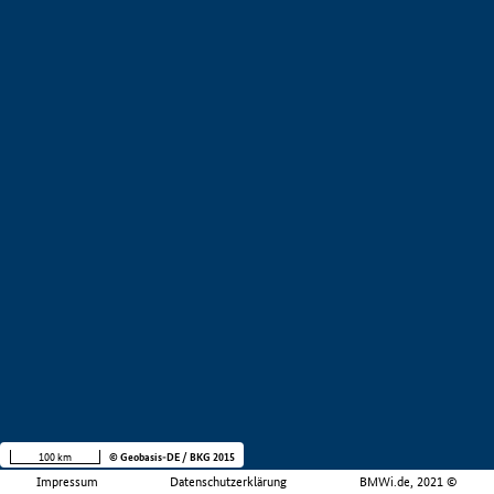
100 km
© Geobasis-DE / BKG 2015
Impressum
Datenschutzerklärung
BMWi.de, 2021 ©