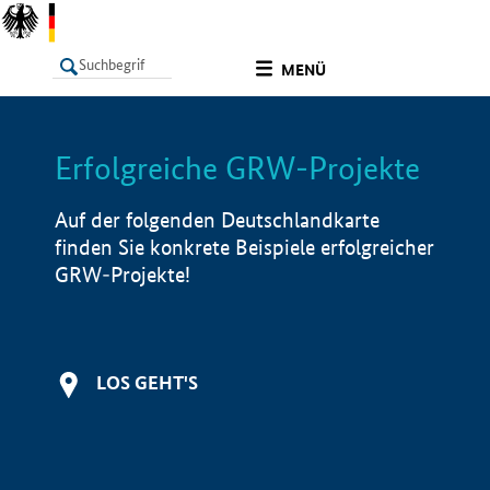
undefined
MENÜ
Erfolgreiche GRW-Projekte
LISTE
Filter
Info
Auf der folgenden Deutschlandkarte
finden Sie konkrete Beispiele erfolgreicher
GRW-Projekte!
LOS GEHT'S