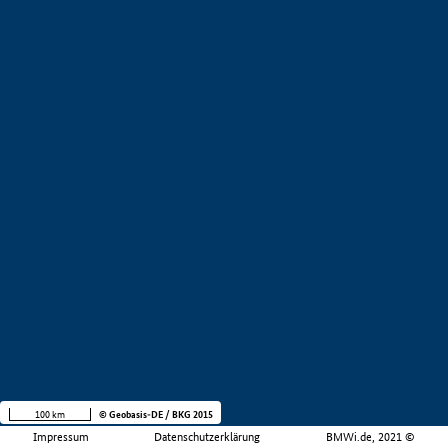
100 km
© Geobasis-DE / BKG 2015
Impressum
Datenschutzerklärung
BMWi.de, 2021 ©