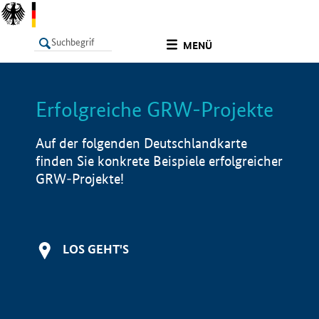
undefined
MENÜ
Erfolgreiche GRW-Projekte
LISTE
Filter
Info
Auf der folgenden Deutschlandkarte
finden Sie konkrete Beispiele erfolgreicher
GRW-Projekte!
LOS GEHT'S