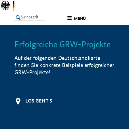
undefined
MENÜ
Erfolgreiche GRW-Projekte
LISTE
Filter
Info
Auf der folgenden Deutschlandkarte
finden Sie konkrete Beispiele erfolgreicher
GRW-Projekte!
LOS GEHT'S