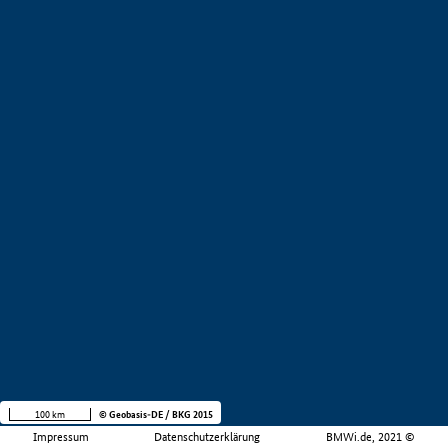
100 km
© Geobasis-DE / BKG 2015
Impressum
Datenschutzerklärung
BMWi.de, 2021 ©