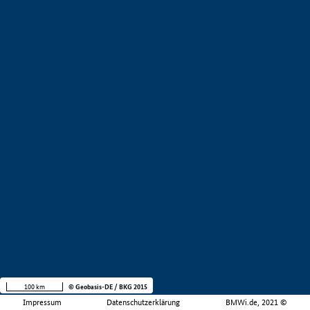
100 km
© Geobasis-DE / BKG 2015
Impressum
Datenschutzerklärung
BMWi.de, 2021 ©