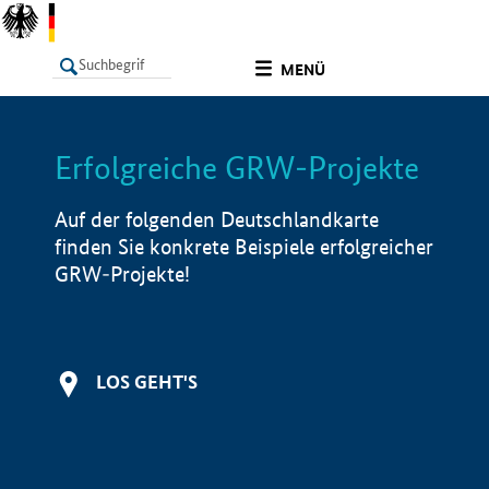
undefined
MENÜ
Erfolgreiche GRW-Projekte
LISTE
Filter
Info
Auf der folgenden Deutschlandkarte
finden Sie konkrete Beispiele erfolgreicher
GRW-Projekte!
LOS GEHT'S