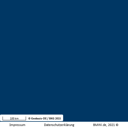
100 km
© Geobasis-DE / BKG 2015
Impressum
Datenschutzerklärung
BMWi.de, 2021 ©