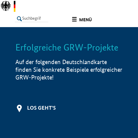
undefined
MENÜ
Erfolgreiche GRW-Projekte
LISTE
Filter
Info
Auf der folgenden Deutschlandkarte
finden Sie konkrete Beispiele erfolgreicher
GRW-Projekte!
LOS GEHT'S