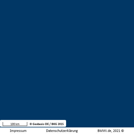
100 km
© Geobasis-DE / BKG 2015
Impressum
Datenschutzerklärung
BMWi.de, 2021 ©