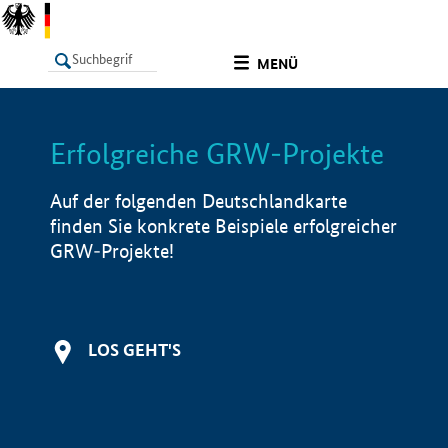
undefined
MENÜ
Erfolgreiche GRW-Projekte
LISTE
Filter
Info
Auf der folgenden Deutschlandkarte
finden Sie konkrete Beispiele erfolgreicher
GRW-Projekte!
LOS GEHT'S