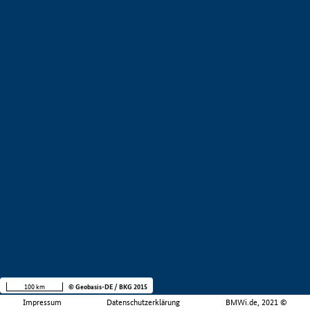
100 km
© Geobasis-DE / BKG 2015
Impressum
Datenschutzerklärung
BMWi.de, 2021 ©