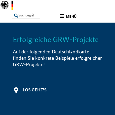
undefined
MENÜ
Erfolgreiche GRW-Projekte
LISTE
Filter
Info
Auf der folgenden Deutschlandkarte
finden Sie konkrete Beispiele erfolgreicher
GRW-Projekte!
LOS GEHT'S