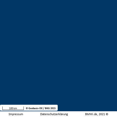
100 km
© Geobasis-DE / BKG 2015
Impressum
Datenschutzerklärung
BMWi.de, 2021 ©