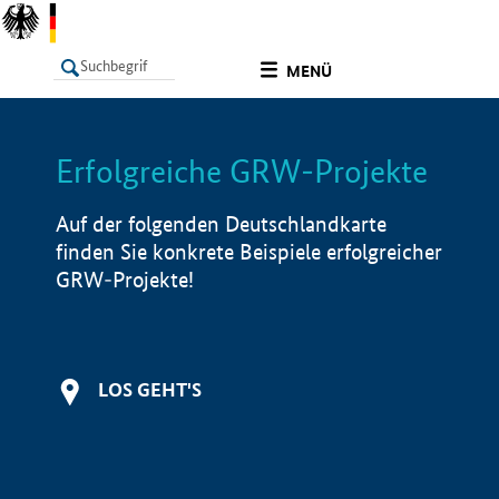
undefined
MENÜ
Erfolgreiche GRW-Projekte
LISTE
Filter
Info
Auf der folgenden Deutschlandkarte
finden Sie konkrete Beispiele erfolgreicher
GRW-Projekte!
LOS GEHT'S