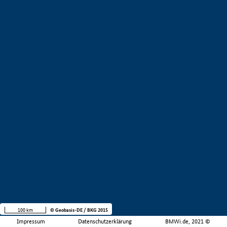
100 km
© Geobasis-DE / BKG 2015
Impressum
Datenschutzerklärung
BMWi.de, 2021 ©