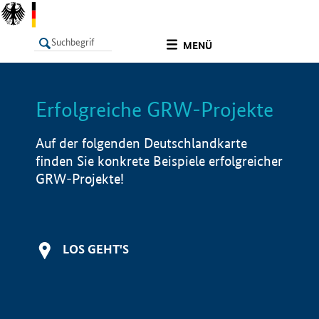
undefined
MENÜ
Erfolgreiche GRW-Projekte
LISTE
Filter
Info
Auf der folgenden Deutschlandkarte
finden Sie konkrete Beispiele erfolgreicher
GRW-Projekte!
LOS GEHT'S