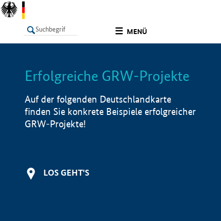
undefined
MENÜ
Erfolgreiche GRW-Projekte
LISTE
Filter
Info
Auf der folgenden Deutschlandkarte
finden Sie konkrete Beispiele erfolgreicher
GRW-Projekte!
LOS GEHT'S