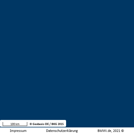
100 km
© Geobasis-DE / BKG 2015
Impressum
Datenschutzerklärung
BMWi.de, 2021 ©