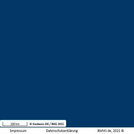
100 km
© Geobasis-DE / BKG 2015
Impressum
Datenschutzerklärung
BMWi.de, 2021 ©