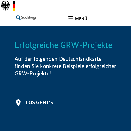
undefined
MENÜ
Erfolgreiche GRW-Projekte
LISTE
Filter
Info
Auf der folgenden Deutschlandkarte
finden Sie konkrete Beispiele erfolgreicher
GRW-Projekte!
LOS GEHT'S