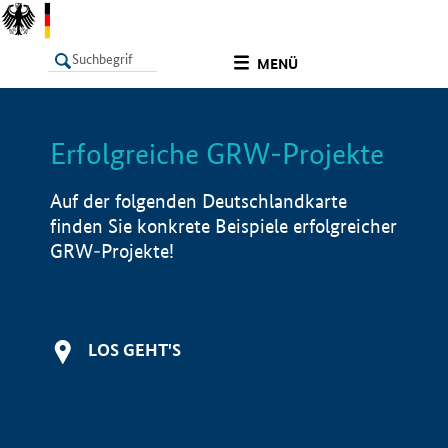
undefined
MENÜ
Erfolgreiche GRW-Projekte
LISTE
Filter
Info
Auf der folgenden Deutschlandkarte
finden Sie konkrete Beispiele erfolgreicher
GRW-Projekte!
LOS GEHT'S