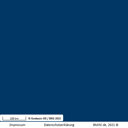
100 km
© Geobasis-DE / BKG 2015
Impressum
Datenschutzerklärung
BMWi.de, 2021 ©