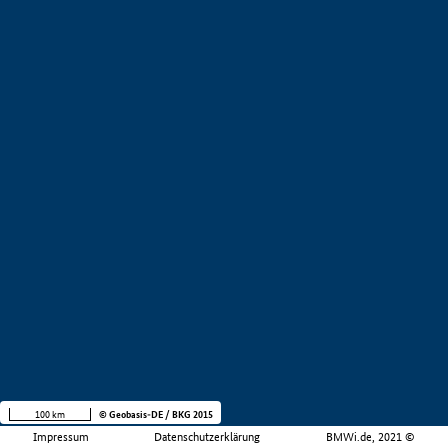
100 km
© Geobasis-DE / BKG 2015
Impressum
Datenschutzerklärung
BMWi.de, 2021 ©