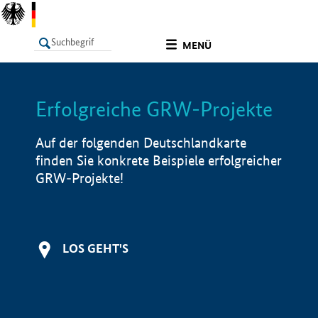
undefined
MENÜ
Erfolgreiche GRW-Projekte
LISTE
Filter
Info
Auf der folgenden Deutschlandkarte
finden Sie konkrete Beispiele erfolgreicher
GRW-Projekte!
LOS GEHT'S