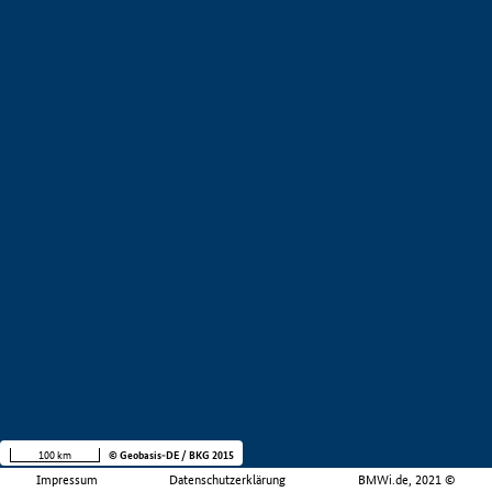
100 km
© Geobasis-DE / BKG 2015
Impressum
Datenschutzerklärung
BMWi.de, 2021 ©