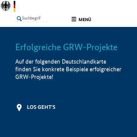
undefined
MENÜ
Erfolgreiche GRW-Projekte
LISTE
Filter
Info
Auf der folgenden Deutschlandkarte
finden Sie konkrete Beispiele erfolgreicher
GRW-Projekte!
LOS GEHT'S