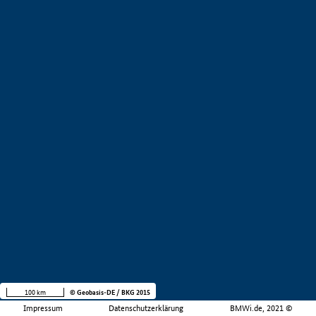
100 km
© Geobasis-DE / BKG 2015
Impressum
Datenschutzerklärung
BMWi.de, 2021 ©