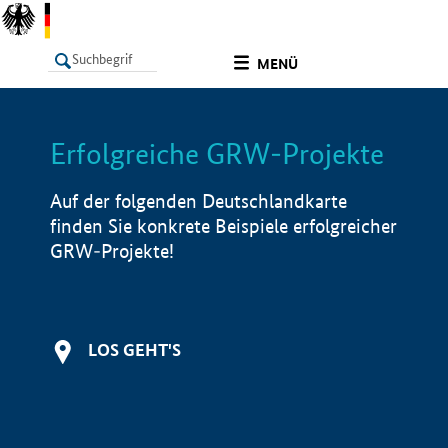
undefined
MENÜ
Erfolgreiche GRW-Projekte
LISTE
Filter
Info
Auf der folgenden Deutschlandkarte
finden Sie konkrete Beispiele erfolgreicher
GRW-Projekte!
LOS GEHT'S