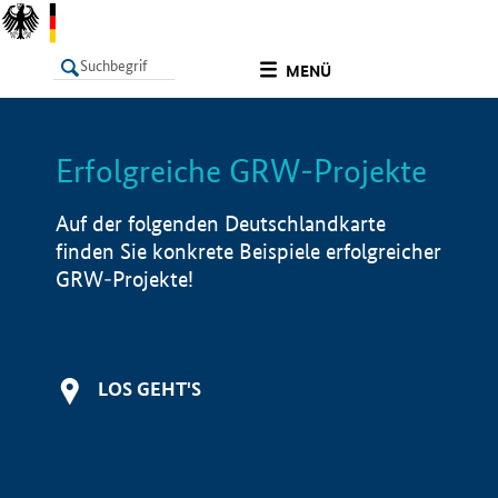
undefined
MENÜ
Erfolgreiche GRW-Projekte
LISTE
Filter
Info
Auf der folgenden Deutschlandkarte
finden Sie konkrete Beispiele erfolgreicher
GRW-Projekte!
LOS GEHT'S