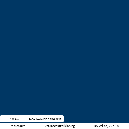
100 km
© Geobasis-DE / BKG 2015
Impressum
Datenschutzerklärung
BMWi.de, 2021 ©