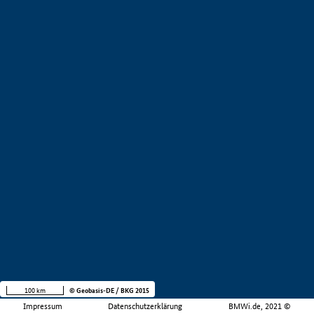
100 km
© Geobasis-DE / BKG 2015
Impressum
Datenschutzerklärung
BMWi.de, 2021 ©