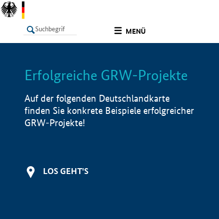
undefined
MENÜ
Erfolgreiche GRW-Projekte
LISTE
Filter
Info
Auf der folgenden Deutschlandkarte
finden Sie konkrete Beispiele erfolgreicher
GRW-Projekte!
LOS GEHT'S