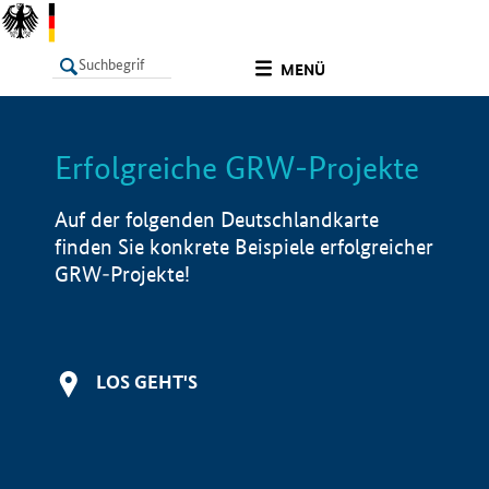
undefined
MENÜ
Erfolgreiche GRW-Projekte
LISTE
Filter
Info
Auf der folgenden Deutschlandkarte
finden Sie konkrete Beispiele erfolgreicher
GRW-Projekte!
LOS GEHT'S