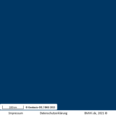
100 km
© Geobasis-DE / BKG 2015
Impressum
Datenschutzerklärung
BMWi.de, 2021 ©