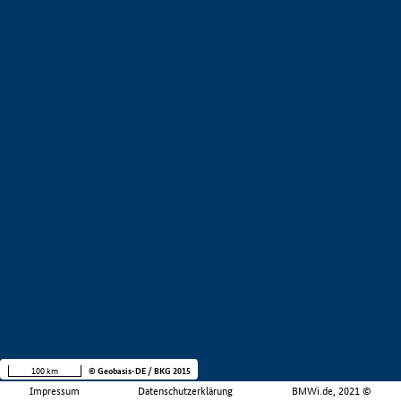
100 km
© Geobasis-DE / BKG 2015
Impressum
Datenschutzerklärung
BMWi.de, 2021 ©