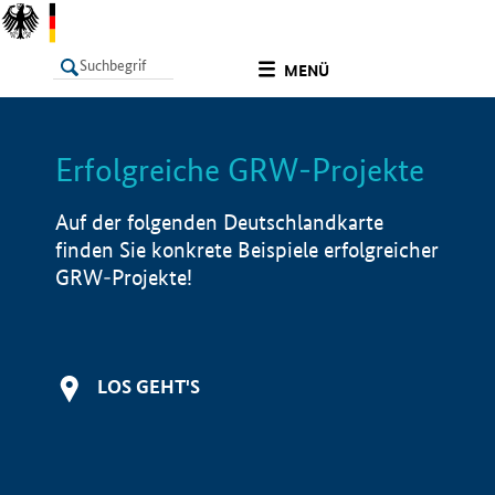
undefined
MENÜ
Erfolgreiche GRW-Projekte
LISTE
Filter
Info
Auf der folgenden Deutschlandkarte
finden Sie konkrete Beispiele erfolgreicher
GRW-Projekte!
LOS GEHT'S