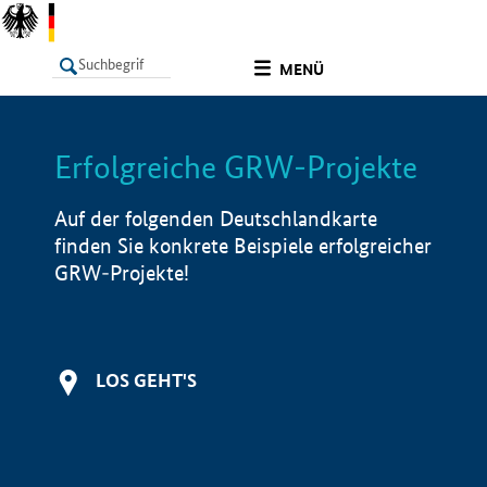
undefined
MENÜ
Erfolgreiche GRW-Projekte
LISTE
Filter
Info
Auf der folgenden Deutschlandkarte
finden Sie konkrete Beispiele erfolgreicher
GRW-Projekte!
LOS GEHT'S