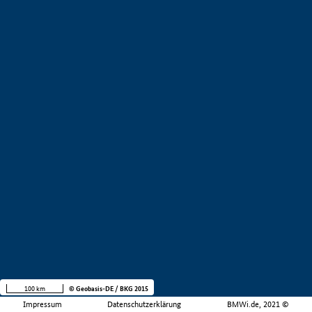
100 km
© Geobasis-DE / BKG 2015
Impressum
Datenschutzerklärung
BMWi.de, 2021 ©