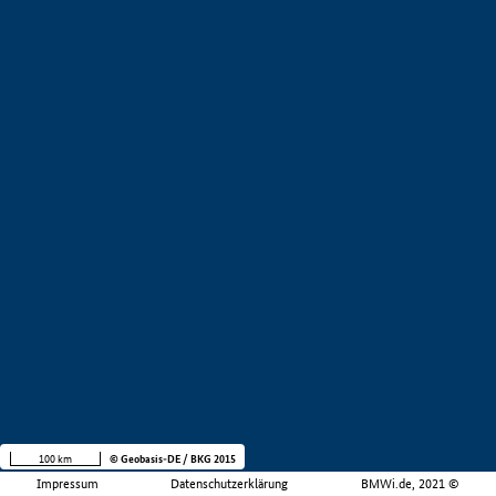
100 km
© Geobasis-DE / BKG 2015
Impressum
Datenschutzerklärung
BMWi.de, 2021 ©