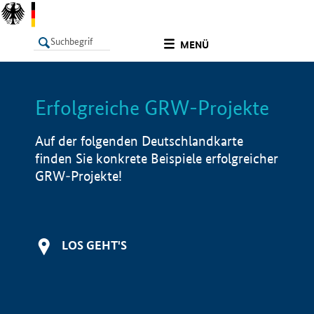
undefined
MENÜ
Erfolgreiche GRW-Projekte
LISTE
Filter
Info
Auf der folgenden Deutschlandkarte
finden Sie konkrete Beispiele erfolgreicher
GRW-Projekte!
LOS GEHT'S