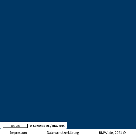
100 km
© Geobasis-DE / BKG 2015
Impressum
Datenschutzerklärung
BMWi.de, 2021 ©