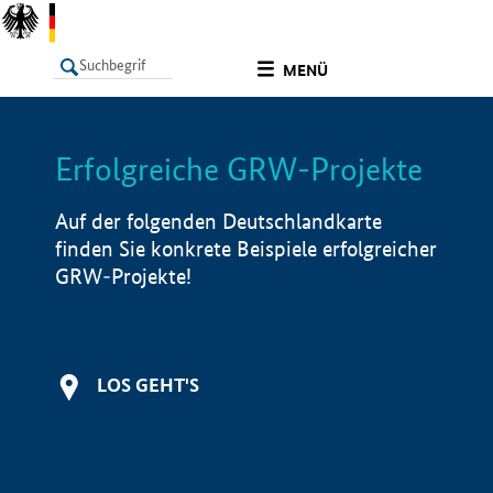
undefined
MENÜ
Erfolgreiche GRW-Projekte
LISTE
Filter
Info
Auf der folgenden Deutschlandkarte
finden Sie konkrete Beispiele erfolgreicher
GRW-Projekte!
LOS GEHT'S