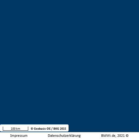
100 km
© Geobasis-DE / BKG 2015
Impressum
Datenschutzerklärung
BMWi.de, 2021 ©