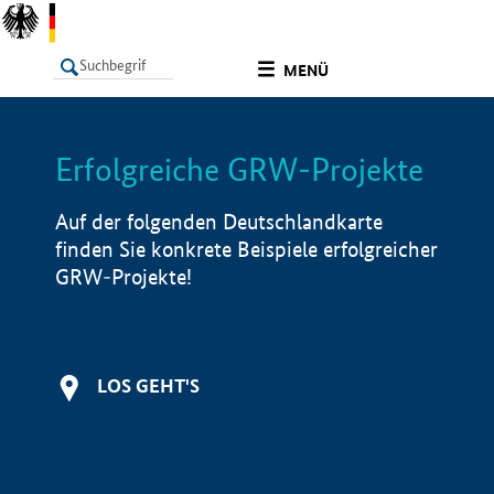
undefined
MENÜ
Erfolgreiche GRW-Projekte
LISTE
Filter
Info
Auf der folgenden Deutschlandkarte
finden Sie konkrete Beispiele erfolgreicher
GRW-Projekte!
LOS GEHT'S