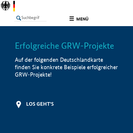
undefined
MENÜ
Erfolgreiche GRW-Projekte
LISTE
Filter
Info
Auf der folgenden Deutschlandkarte
finden Sie konkrete Beispiele erfolgreicher
GRW-Projekte!
LOS GEHT'S