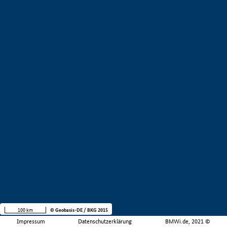
100 km
© Geobasis-DE / BKG 2015
Impressum
Datenschutzerklärung
BMWi.de, 2021 ©