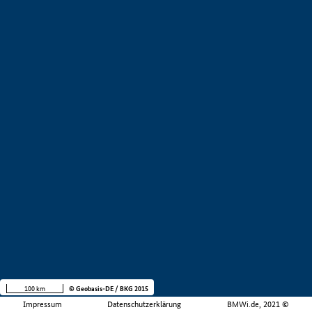
100 km
© Geobasis-DE / BKG 2015
Impressum
Datenschutzerklärung
BMWi.de, 2021 ©