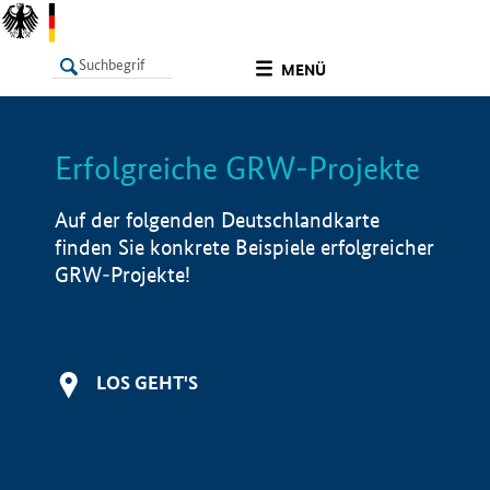
undefined
MENÜ
Erfolgreiche GRW-Projekte
LISTE
Filter
Info
Auf der folgenden Deutschlandkarte
finden Sie konkrete Beispiele erfolgreicher
GRW-Projekte!
LOS GEHT'S