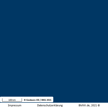
100 km
© Geobasis-DE / BKG 2015
Impressum
Datenschutzerklärung
BMWi.de, 2021 ©