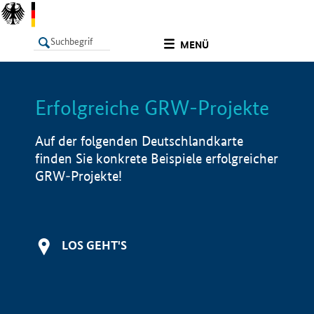
undefined
MENÜ
Erfolgreiche GRW-Projekte
LISTE
Filter
Info
Auf der folgenden Deutschlandkarte
finden Sie konkrete Beispiele erfolgreicher
GRW-Projekte!
LOS GEHT'S