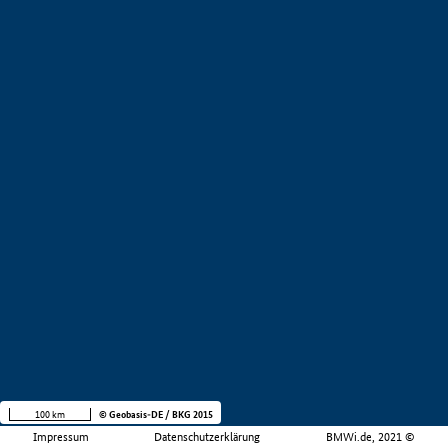
100 km
© Geobasis-DE / BKG 2015
Impressum
Datenschutzerklärung
BMWi.de, 2021 ©