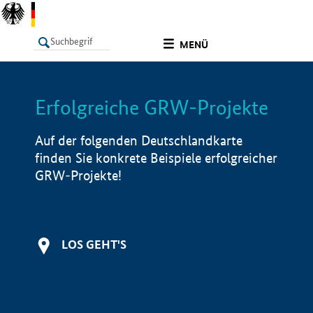
undefined
MENÜ
Erfolgreiche GRW-Projekte
LISTE
Filter
Info
Auf der folgenden Deutschlandkarte
finden Sie konkrete Beispiele erfolgreicher
GRW-Projekte!
LOS GEHT'S