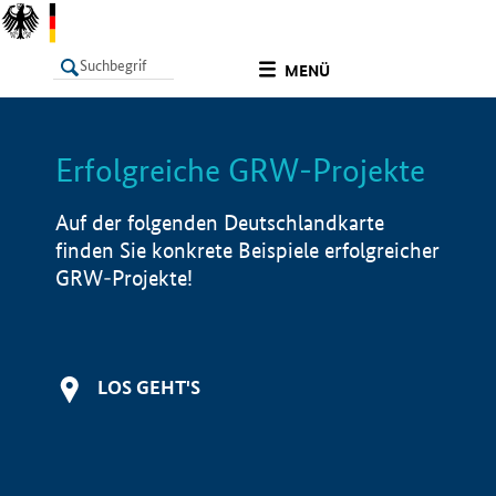
undefined
MENÜ
Erfolgreiche GRW-Projekte
LISTE
Filter
Info
Auf der folgenden Deutschlandkarte
finden Sie konkrete Beispiele erfolgreicher
GRW-Projekte!
LOS GEHT'S