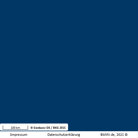
100 km
© Geobasis-DE / BKG 2015
Impressum
Datenschutzerklärung
BMWi.de, 2021 ©