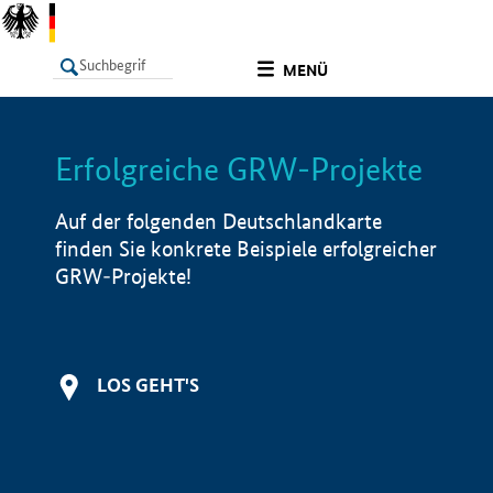
undefined
MENÜ
Erfolgreiche GRW-Projekte
LISTE
Filter
Info
Auf der folgenden Deutschlandkarte
finden Sie konkrete Beispiele erfolgreicher
GRW-Projekte!
LOS GEHT'S