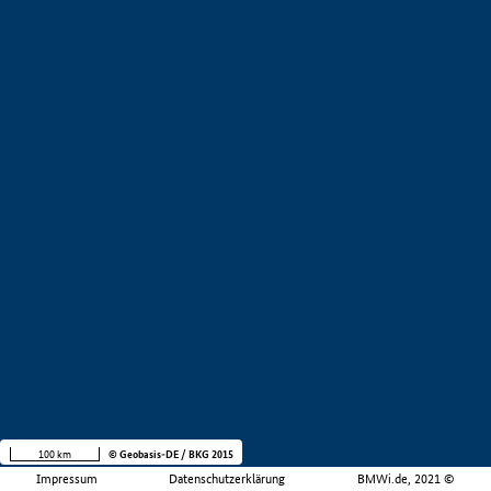
100 km
© Geobasis-DE / BKG 2015
Impressum
Datenschutzerklärung
BMWi.de, 2021 ©