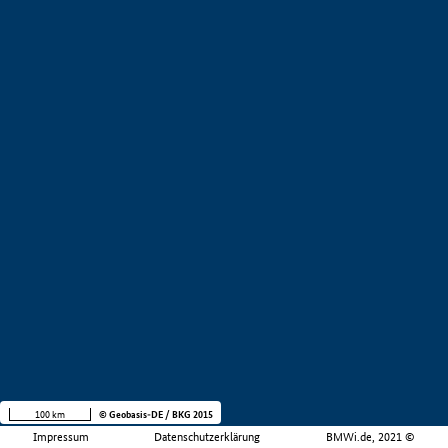
100 km
© Geobasis-DE / BKG 2015
Impressum
Datenschutzerklärung
BMWi.de, 2021 ©