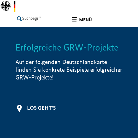
undefined
MENÜ
Erfolgreiche GRW-Projekte
LISTE
Filter
Info
Auf der folgenden Deutschlandkarte
finden Sie konkrete Beispiele erfolgreicher
GRW-Projekte!
LOS GEHT'S