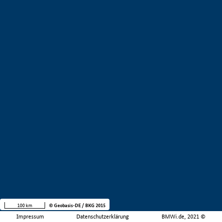
100 km
© Geobasis-DE / BKG 2015
Impressum
Datenschutzerklärung
BMWi.de, 2021 ©