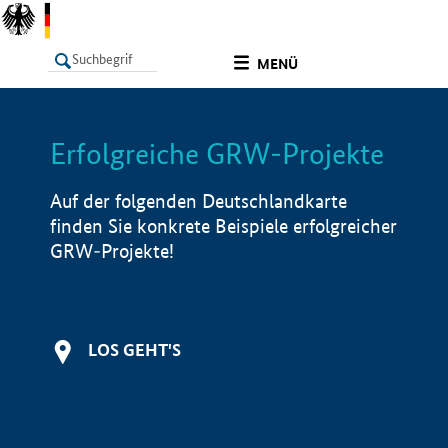
undefined
MENÜ
Erfolgreiche GRW-Projekte
LISTE
Filter
Info
Auf der folgenden Deutschlandkarte
finden Sie konkrete Beispiele erfolgreicher
GRW-Projekte!
LOS GEHT'S