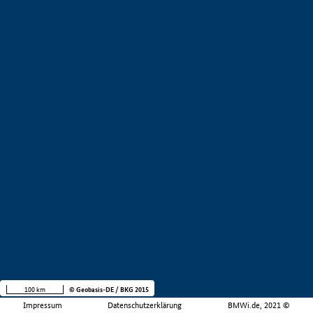
100 km
© Geobasis-DE / BKG 2015
Impressum
Datenschutzerklärung
BMWi.de, 2021 ©