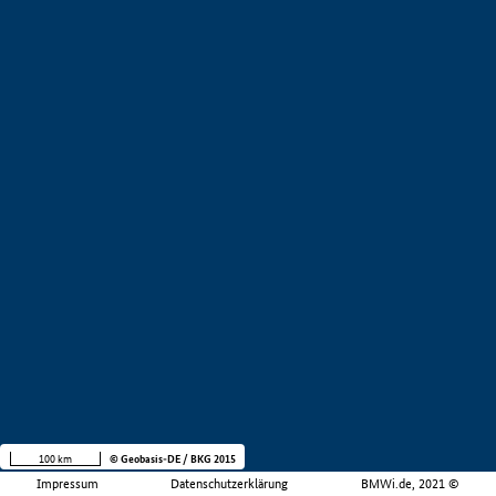
100 km
© Geobasis-DE / BKG 2015
Impressum
Datenschutzerklärung
BMWi.de, 2021 ©