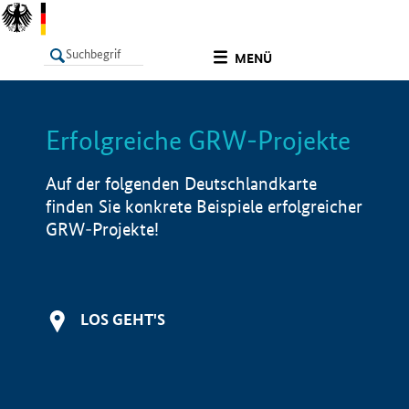
undefined
MENÜ
Erfolgreiche GRW-Projekte
LISTE
Filter
Info
Auf der folgenden Deutschlandkarte
finden Sie konkrete Beispiele erfolgreicher
GRW-Projekte!
LOS GEHT'S