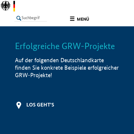
undefined
MENÜ
Erfolgreiche GRW-Projekte
LISTE
Filter
Info
Auf der folgenden Deutschlandkarte
finden Sie konkrete Beispiele erfolgreicher
GRW-Projekte!
LOS GEHT'S