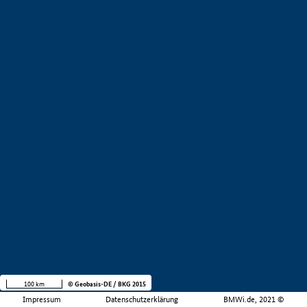
100 km
© Geobasis-DE / BKG 2015
Impressum
Datenschutzerklärung
BMWi.de, 2021 ©