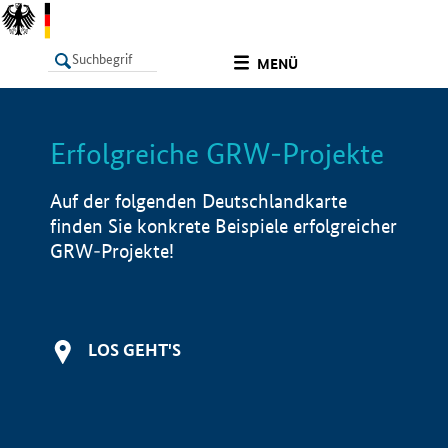
undefined
MENÜ
Erfolgreiche GRW-Projekte
LISTE
Filter
Info
Auf der folgenden Deutschlandkarte
finden Sie konkrete Beispiele erfolgreicher
GRW-Projekte!
LOS GEHT'S