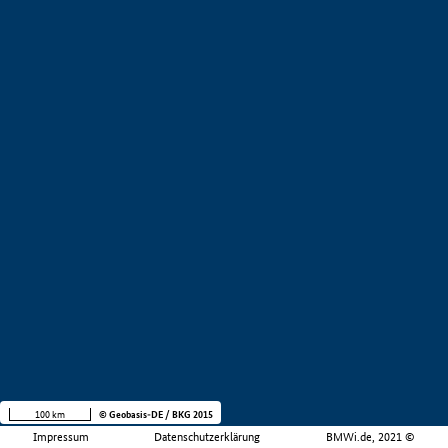
100 km
© Geobasis-DE / BKG 2015
Impressum
Datenschutzerklärung
BMWi.de, 2021 ©