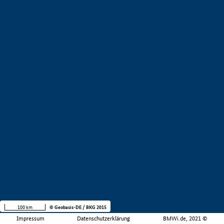
100 km
© Geobasis-DE / BKG 2015
Impressum
Datenschutzerklärung
BMWi.de, 2021 ©