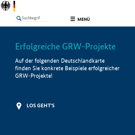
undefined
MENÜ
Erfolgreiche GRW-Projekte
LISTE
Filter
Info
Auf der folgenden Deutschlandkarte
finden Sie konkrete Beispiele erfolgreicher
GRW-Projekte!
LOS GEHT'S