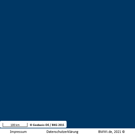
100 km
© Geobasis-DE / BKG 2015
Impressum
Datenschutzerklärung
BMWi.de, 2021 ©