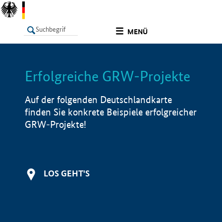
undefined
MENÜ
Erfolgreiche GRW-Projekte
LISTE
Filter
Info
Auf der folgenden Deutschlandkarte
finden Sie konkrete Beispiele erfolgreicher
GRW-Projekte!
LOS GEHT'S