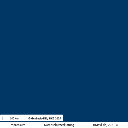
100 km
© Geobasis-DE / BKG 2015
Impressum
Datenschutzerklärung
BMWi.de, 2021 ©