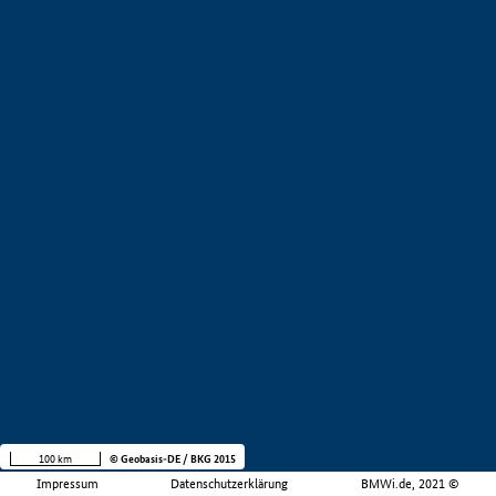
100 km
© Geobasis-DE / BKG 2015
Impressum
Datenschutzerklärung
BMWi.de, 2021 ©