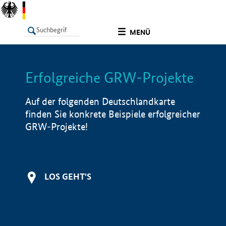
undefined
MENÜ
Erfolgreiche GRW-Projekte
LISTE
Filter
Info
Auf der folgenden Deutschlandkarte
finden Sie konkrete Beispiele erfolgreicher
GRW-Projekte!
LOS GEHT'S