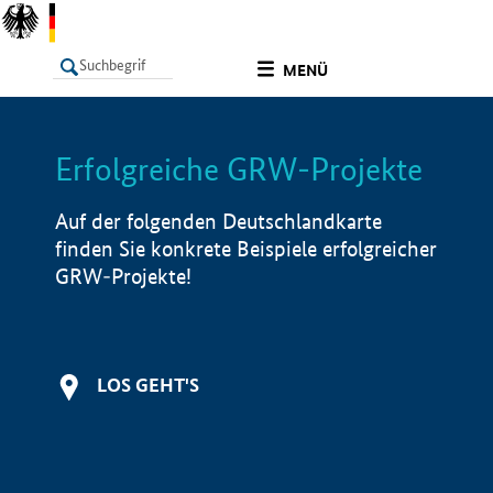
undefined
MENÜ
Erfolgreiche GRW-Projekte
LISTE
Filter
Info
Auf der folgenden Deutschlandkarte
finden Sie konkrete Beispiele erfolgreicher
GRW-Projekte!
LOS GEHT'S