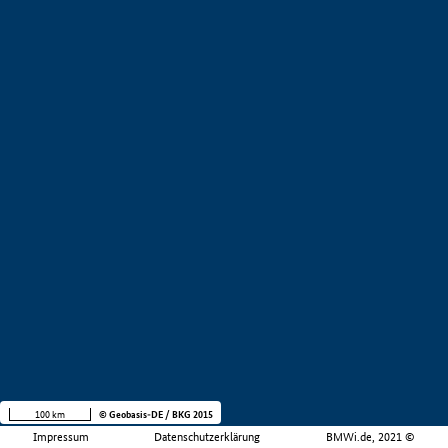
100 km
© Geobasis-DE / BKG 2015
Impressum
Datenschutzerklärung
BMWi.de, 2021 ©